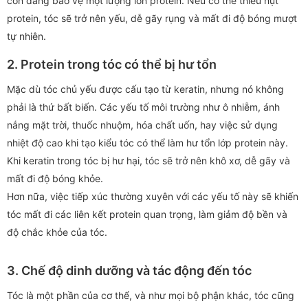
còn đang bảo vệ một lượng lớn protein. Nếu cơ thể thiếu hụt
protein, tóc sẽ trở nên yếu, dễ gãy rụng và mất đi độ bóng mượt
tự nhiên.
2. Protein trong tóc có thể bị hư tổn
Mặc dù tóc chủ yếu được cấu tạo từ keratin, nhưng nó không
phải là thứ bất biến. Các yếu tố môi trường như ô nhiễm, ánh
nắng mặt trời, thuốc nhuộm, hóa chất uốn, hay việc sử dụng
nhiệt độ cao khi tạo kiểu tóc có thể làm hư tổn lớp protein này.
Khi keratin trong tóc bị hư hại, tóc sẽ trở nên khô xơ, dễ gãy và
mất đi độ bóng khỏe.
Hơn nữa, việc tiếp xúc thường xuyên với các yếu tố này sẽ khiến
tóc mất đi các liên kết protein quan trọng, làm giảm độ bền và
độ chắc khỏe của tóc.
3. Chế độ dinh dưỡng và tác động đến tóc
Tóc là một phần của cơ thể, và như mọi bộ phận khác, tóc cũng