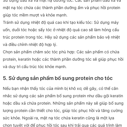
Sử dụng dầu xả và mặt nạ dưỡng tóc: Các sản phẩm dầu xả và
mặt nạ tóc chứa các thành phần dưỡng ẩm và phục hồi protein
giúp tóc mềm mượt và khỏe mạnh.
Tránh sử dụng nhiệt độ quá cao khi tạo kiểu tóc: Sử dụng máy
uốn, duỗi tóc hoặc sấy tóc ở nhiệt độ quá cao sẽ làm hỏng cấu
trúc protein trong tóc. Hãy sử dụng các sản phẩm bảo vệ nhiệt
và điều chỉnh nhiệt độ hợp lý.
Chọn sản phẩm chăm sóc tóc phù hợp: Các sản phẩm có chứa
protein, keratin hoặc các thành phần dưỡng tóc sẽ giúp phục hồi
và duy trì cấu trúc tóc khỏe mạnh.
5. Sử dụng sản phẩm bổ sung protein cho tóc
Nếu bạn nhận thấy tóc của mình bị khô xơ, dễ gãy, có thể cân
nhắc sử dụng các sản phẩm bổ sung protein như dầu gội keratin
hoặc dầu xả chứa protein. Những sản phẩm này sẽ giúp bổ sung
lượng protein cần thiết cho tóc, giúp tóc phục hồi và tăng cường
sức khỏe. Ngoài ra, mặt nạ tóc chứa keratin cũng là một lựa
chọn tuyệt vời để phục hồi tóc sau khi trải qua các quá trình làm