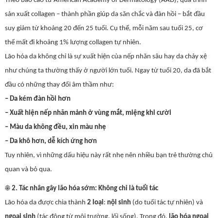
Theo báo cáo từ American Academy of Dermatology (AAD), quá trình
sản xuất collagen – thành phần giúp da săn chắc và đàn hồi – bắt đầu
suy giảm từ khoảng 20 đến 25 tuổi. Cụ thể, mỗi năm sau tuổi 25, cơ
thể mất đi khoảng 1% lượng collagen tự nhiên.
Lão hóa da không chỉ là sự xuất hiện của nếp nhăn sâu hay da chảy xệ
như chúng ta thường thấy ở người lớn tuổi. Ngay từ tuổi 20, da đã bắt
đầu có những thay đổi âm thầm như:
– Da kém đàn hồi hơn
– Xuất hiện nếp nhăn mảnh ở vùng mắt, miệng khi cười
– Màu da không đều, xỉn màu nhẹ
– Da khô hơn, dễ kích ứng hơn
Tuy nhiên, vì những dấu hiệu này rất nhẹ nên nhiều bạn trẻ thường chủ
quan và bỏ qua.
☀️
2. Tác nhân gây lão hóa sớm: Không chỉ là tuổi tác
Lão hóa da được chia thành
2 loại
:
nội sinh
(do tuổi tác tự nhiên) và
ngoại sinh
(tác động từ môi trường, lối sống). Trong đó,
lão hóa ngoại