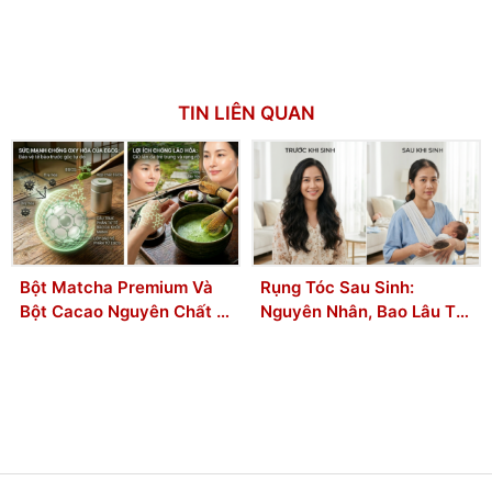
TIN LIÊN QUAN
Bột Matcha Premium Và
Rụng Tóc Sau Sinh:
Bột Cacao Nguyên Chất –
Nguyên Nhân, Bao Lâu Thì
Bộ đôi Chống Lão Hóa
Hết & Cách Giảm Rụng
Được Phụ Nữ Hiện Đại Ưa
Hiệu Quả Tại Nhà
Chuộng