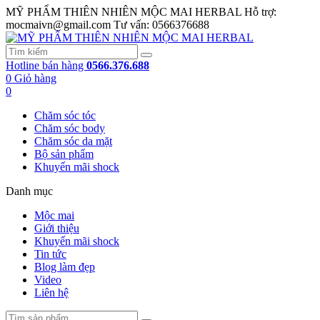
MỸ PHẨM THIÊN NHIÊN MỘC MAI HERBAL
Hỗ trợ:
mocmaivn@gmail.com
Tư vấn: 0566376688
Hotline bán hàng
0566.376.688
0
Giỏ hàng
0
Chăm sóc tóc
Chăm sóc body
Chăm sóc da mặt
Bộ sản phẩm
Khuyến mãi shock
Danh mục
Mộc mai
Giới thiệu
Khuyến mãi shock
Tin tức
Blog làm đẹp
Video
Liên hệ