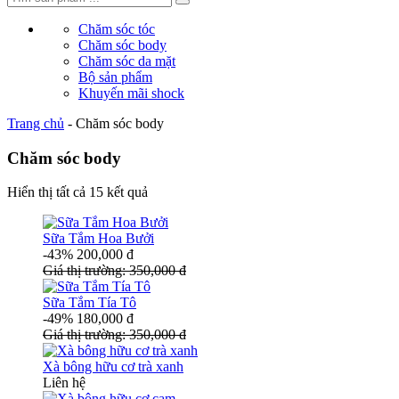
Chăm sóc tóc
Chăm sóc body
Chăm sóc da mặt
Bộ sản phẩm
Khuyến mãi shock
Trang chủ
-
Chăm sóc body
Chăm sóc body
Hiển thị tất cả 15 kết quả
Sữa Tắm Hoa Bưởi
-43%
200,000
đ
Giá thị trường:
350,000
đ
Sữa Tắm Tía Tô
-49%
180,000
đ
Giá thị trường:
350,000
đ
Xà bông hữu cơ trà xanh
Liên hệ