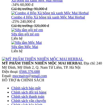
Xà bông trà xanh Mộc Mai Herbal
-34%
60,000
đ
Giá thị trường:
90,000
đ
Combo 4 Hộp Xà bông trà xanh Mộc Mai Herbal
-25%
240,000
đ
Giá thị trường:
320,000
đ
Sữa tắm gội trẻ em
Liên hệ
Sữa tắm Mộc Mai
Liên hệ
MỸ PHẨM THIÊN NHIÊN MỘC MAI HERBAL
Địa chỉ: 240
Mỹ Đình, Mỹ Đình 2, Q. Nam Từ Liêm, TP. Hà Nội
Điện thoại:
0566.376.688
Email:
mocmaivn@gmail.com
HỖ TRỢ & CHÍNH SÁCH
Chính sách bảo mật
Chính sách đổi trả hàng
Chính sách thanh toán
Chính sách vận chuyển
Chính sách bảo hành