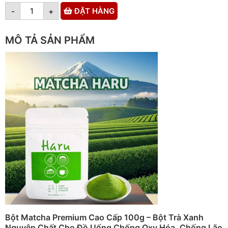
-
+
ĐẶT HÀNG
MÔ TẢ SẢN PHẨM
Bột Matcha Premium Cao Cấp 100g – Bột Trà Xanh
Nguyên Chất Cho Đồ Uống Chống Oxy Hóa, Chống Lão