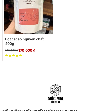
Bột cacao nguyên chất
400g
170,000
đ
180,000
đ