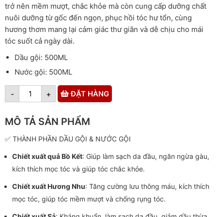
trở nên mềm mượt, chắc khỏe mà còn cung cấp dưỡng chất
nuôi dưỡng từ gốc đến ngọn, phục hồi tóc hư tổn, cùng
hương thơm mang lại cảm giác thư giãn và dễ chịu cho mái
tóc suốt cả ngày dài.
Dầu gội: 500ML
Nước gội: 500ML
-
+
ĐẶT HÀNG
MÔ TẢ SẢN PHẨM
✅ THÀNH PHẦN DẦU GỘI & NƯỚC GỘI
Chiết xuất quả Bồ Kết
: Giúp làm sạch da đầu, ngăn ngừa gàu,
kích thích mọc tóc và giúp tóc chắc khỏe.
Chiết xuất Hương Nhu
: Tăng cường lưu thông máu, kích thích
mọc tóc, giúp tóc mềm mượt và chống rụng tóc.
Chiết xuất Sả
: Kháng khuẩn, làm sạch da đầu, giảm dầu thừa