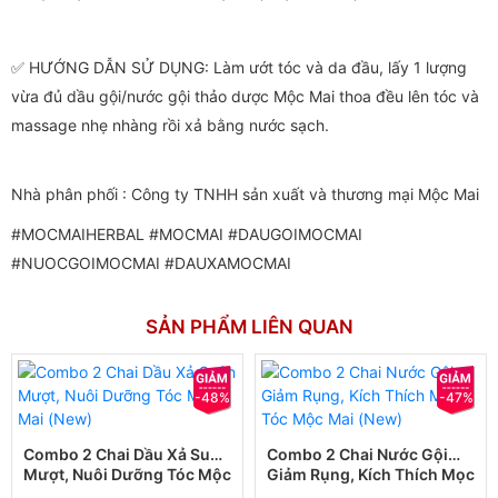
✅ HƯỚNG DẪN SỬ DỤNG: Làm ướt tóc và da đầu, lấy 1 lượng
vừa đủ dầu gội/nước gội thảo dược Mộc Mai thoa đều lên tóc và
massage nhẹ nhàng rồi xả bằng nước sạch.
Nhà phân phối : Công ty TNHH sản xuất và thương mại Mộc Mai
#MOCMAIHERBAL #MOCMAI #DAUGOIMOCMAI
#NUOCGOIMOCMAI #DAUXAMOCMAI
SẢN PHẨM LIÊN QUAN
-48%
-47%
Combo 2 Chai Dầu Xả Suôn
Combo 2 Chai Nước Gội
Mượt, Nuôi Dưỡng Tóc Mộc
Giảm Rụng, Kích Thích Mọc
Mai (New)
Tóc Mộc Mai (New)