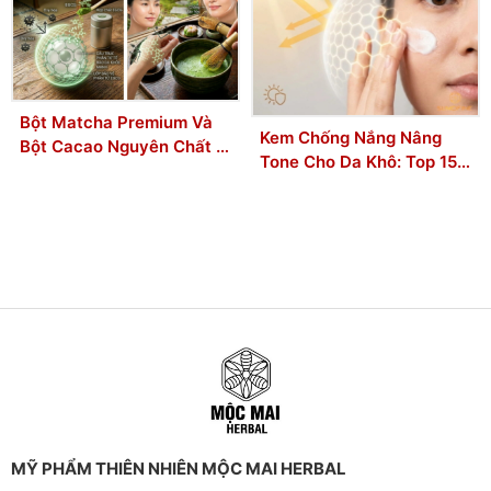
Bột Matcha Premium Và
Kem Chống Nắng Nâng
Bột Cacao Nguyên Chất –
Tone Cho Da Khô: Top 15
Bộ đôi Chống Lão Hóa
Sản Phẩm Phổ Biến 2026
Được Phụ Nữ Hiện Đại Ưa
Chuộng
MỸ PHẨM THIÊN NHIÊN MỘC MAI HERBAL