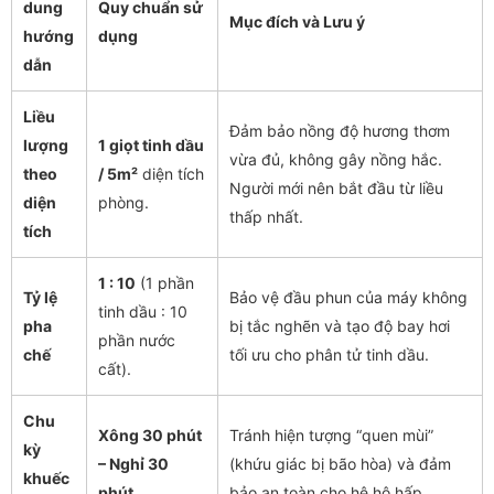
dung
Quy chuẩn sử
Mục đích và Lưu ý
hướng
dụng
dẫn
Liều
Đảm bảo nồng độ hương thơm
lượng
1 giọt tinh dầu
vừa đủ, không gây nồng hắc.
theo
/ 5m²
diện tích
Người mới nên bắt đầu từ liều
diện
phòng.
thấp nhất.
tích
1 : 10
(1 phần
Tỷ lệ
Bảo vệ đầu phun của máy không
tinh dầu : 10
pha
bị tắc nghẽn và tạo độ bay hơi
phần nước
chế
tối ưu cho phân tử tinh dầu.
cất).
Chu
Xông 30 phút
Tránh hiện tượng “quen mùi”
kỳ
– Nghỉ 30
(khứu giác bị bão hòa) và đảm
khuếc
phút
.
bảo an toàn cho hệ hô hấp.