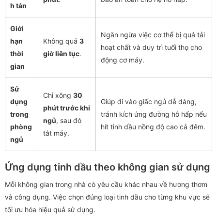
h tán
Giới
Ngăn ngừa việc cơ thể bị quá tải
hạn
Không quá
3
hoạt chất và duy trì tuổi thọ cho
thời
giờ liên tục
.
động cơ máy.
gian
Sử
Chỉ xông
30
dụng
Giúp đi vào giấc ngủ dễ dàng,
phút trước khi
trong
tránh kích ứng đường hô hấp nếu
ngủ
, sau đó
phòng
hít tinh dầu nồng độ cao cả đêm.
tắt máy.
ngủ
Ứng dụng tinh dầu theo không gian sử dụng
Mỗi không gian trong nhà có yêu cầu khác nhau về hương thơm
và công dụng. Việc chọn đúng loại tinh dầu cho từng khu vực sẽ
tối ưu hóa hiệu quả sử dụng.