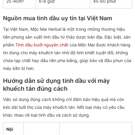
25-40m²
6-8 giọt
45-60 phút
Nguồn mua tinh dầu uy tín tại Việt Nam
Tại Việt Nam, Mộc Mai Herbal là một trong những thương hiệu
tiên phong sản xuất tinh dầu từ thảo dược bản địa. Đặc biệt, sản
phẩm
Tinh dầu bưởi nguyên chất
của Mộc Mai được khách hàng
tin dùng cho máy khuếch tán nhờ độ tinh khiết tuyệt đối, không
chứa tạp chất hay dầu nền pha loãng, giúp bảo vệ đầu phun của
máy bền bỉ hơn.
Hướng dẫn sử dụng tinh dầu với máy
khuếch tán đúng cách
Việc sử dụng đúng cách không chỉ đảm bảo hiệu quả mà còn
kéo dài tuổi thọ của máy khuếch tán. Mỗi loại máy có yêu cầu
khác nhau về loại tinh dầu và cách sử dụng.
Nội