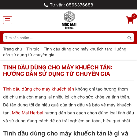
Tư vấn: 0566376688
0
Trang chủ
-
Tin tức
-
Tinh dầu dùng cho máy khuếch tán: Hướng
dẫn sử dụng từ chuyên gia
TINH DẦU DÙNG CHO MÁY KHUẾCH TÁN:
HƯỚNG DẪN SỬ DỤNG TỪ CHUYÊN GIA
Tinh dầu dùng cho máy khuếch tán
không chỉ tạo hương thơm
dễ chịu mà còn mang lại nhiều lợi ích cho sức khỏe và tinh thần.
Để tận dụng tối đa hiệu quả của tinh dầu và bảo vệ máy khuếch
tán,
Mộc Mai Herbal
hướng dẫn bạn cách chọn đúng loại tinh dầu
và sử dụng đúng cách để có trải nghiệm an toàn, hiệu quả nhất.
Tinh dầu dùng cho máy khuếch tán là gì và