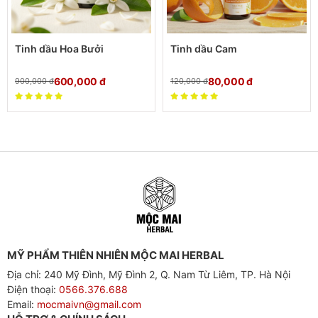
Tinh dầu Hoa Bưởi
Tinh dầu Cam
600,000
đ
80,000
đ
900,000
đ
120,000
đ
MỸ PHẨM THIÊN NHIÊN MỘC MAI HERBAL
Địa chỉ: 240 Mỹ Đình, Mỹ Đình 2, Q. Nam Từ Liêm, TP. Hà Nội
Điện thoại:
0566.376.688
Email:
mocmaivn@gmail.com