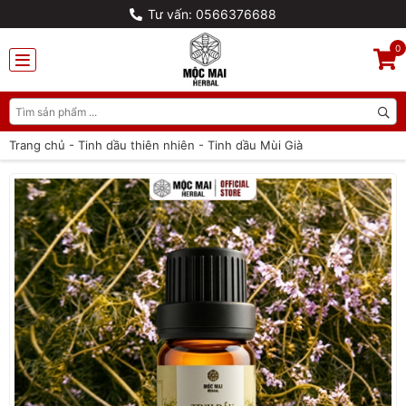
Tư vấn: 0566376688
0
Trang chủ
-
Tinh dầu thiên nhiên
-
Tinh dầu Mùi Già