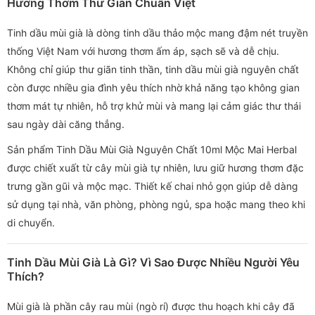
Hương Thơm Thư Giãn Chuẩn Việt
Tinh dầu mùi già là dòng tinh dầu thảo mộc mang đậm nét truyền
thống Việt Nam với hương thơm ấm áp, sạch sẽ và dễ chịu.
Không chỉ giúp thư giãn tinh thần, tinh dầu mùi già nguyên chất
còn được nhiều gia đình yêu thích nhờ khả năng tạo không gian
thơm mát tự nhiên, hỗ trợ khử mùi và mang lại cảm giác thư thái
sau ngày dài căng thẳng.
Sản phẩm Tinh Dầu Mùi Già Nguyên Chất 10ml Mộc Mai Herbal
được chiết xuất từ cây mùi già tự nhiên, lưu giữ hương thơm đặc
trưng gần gũi và mộc mạc. Thiết kế chai nhỏ gọn giúp dễ dàng
sử dụng tại nhà, văn phòng, phòng ngủ, spa hoặc mang theo khi
di chuyển.
Tinh Dầu Mùi Già Là Gì? Vì Sao Được Nhiều Người Yêu
Thích?
Mùi già là phần cây rau mùi (ngò rí) được thu hoạch khi cây đã