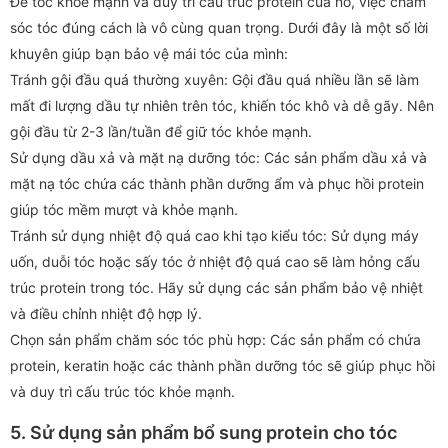
Để tóc khỏe mạnh và duy trì cấu trúc protein của nó, việc chăm
sóc tóc đúng cách là vô cùng quan trọng. Dưới đây là một số lời
khuyên giúp bạn bảo vệ mái tóc của mình:
Tránh gội đầu quá thường xuyên: Gội đầu quá nhiều lần sẽ làm
mất đi lượng dầu tự nhiên trên tóc, khiến tóc khô và dễ gãy. Nên
gội đầu từ 2-3 lần/tuần để giữ tóc khỏe mạnh.
Sử dụng dầu xả và mặt nạ dưỡng tóc: Các sản phẩm dầu xả và
mặt nạ tóc chứa các thành phần dưỡng ẩm và phục hồi protein
giúp tóc mềm mượt và khỏe mạnh.
Tránh sử dụng nhiệt độ quá cao khi tạo kiểu tóc: Sử dụng máy
uốn, duỗi tóc hoặc sấy tóc ở nhiệt độ quá cao sẽ làm hỏng cấu
trúc protein trong tóc. Hãy sử dụng các sản phẩm bảo vệ nhiệt
và điều chỉnh nhiệt độ hợp lý.
Chọn sản phẩm chăm sóc tóc phù hợp: Các sản phẩm có chứa
protein, keratin hoặc các thành phần dưỡng tóc sẽ giúp phục hồi
và duy trì cấu trúc tóc khỏe mạnh.
5. Sử dụng sản phẩm bổ sung protein cho tóc