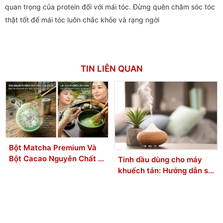
quan trọng của protein đối với mái tóc. Đừng quên chăm sóc tóc
thật tốt để mái tóc luôn chắc khỏe và rạng ngời
TIN LIÊN QUAN
Bột Matcha Premium Và
Bột Cacao Nguyên Chất –
Tinh dầu dùng cho máy
Bộ đôi Chống Lão Hóa
khuếch tán: Hướng dẫn sử
Được Phụ Nữ Hiện Đại Ưa
dụng từ chuyên gia
Chuộng